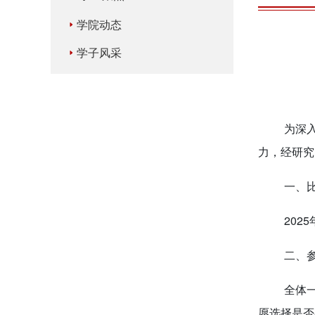
学院动态
学子风采
为深
力，经研究
一、
202
二、
全体
愿选择是否