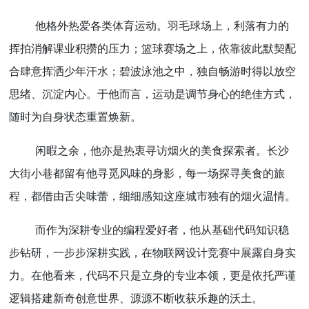
他格外热爱各类体育运动。羽毛球场上，利落有力的
挥拍消解课业积攒的压力；篮球赛场之上，依靠彼此默契配
合肆意挥洒少年汗水；碧波泳池之中，独自畅游时得以放空
思绪、沉淀内心。于他而言，运动是调节身心的绝佳方式，
随时为自身状态重置焕新。
闲暇之余，他亦是热衷寻访烟火的美食探索者。长沙
大街小巷都留有他寻觅风味的身影，每一场探寻美食的旅
程，都借由舌尖味蕾，细细感知这座城市独有的烟火温情。
而作为深耕专业的编程爱好者，他从基础代码知识稳
步钻研，一步步深耕实践，在物联网设计竞赛中展露自身实
力。在他看来，代码不只是立身的专业本领，更是依托严谨
逻辑搭建新奇创意世界、源源不断收获乐趣的沃土。