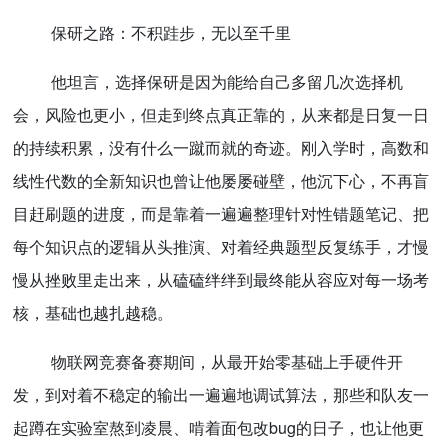
保研之路：不积跬步，无以至千里
他坦言，选择保研是因为能给自己多留几次选择机
会，风险也更小，但走到终点真正靠的，从来都是日复一日
的持续积累，没有什么一蹴而就的奇迹。刚入学时，高数和
线性代数的全新知识也曾让他屡屡碰壁，他沉下心，不再盲
目赶刷题的进度，而是靠着一遍遍整理针对性错题笔记、把
每个知识点的逻辑从头推演、对着经典题型反复练手，才慢
慢从挫败里走出来，从磕磕绊绊到最终能从容应对每一场考
核，基础也越扎越稳。
物联网竞赛备赛期间，从最开始零基础上手硬件开
发，到对着不稳定的输出一遍遍地调试算法，那些和队友一
起蹲在实验室熬到凌晨、啃着面包改bug的日子，也让他更