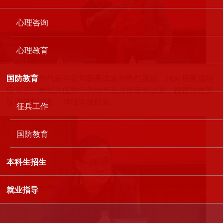
心理咨询
心理教育
国防教育
姚中华代表学院向杨亮成表示热烈祝贺。他对杨亮成响
应号召、参军入伍的行为给予充分肯定和鼓励，祝福他在部
队中茁壮成长，早日学成归来。
征兵工作
国防教育
本科生招生
就业指导