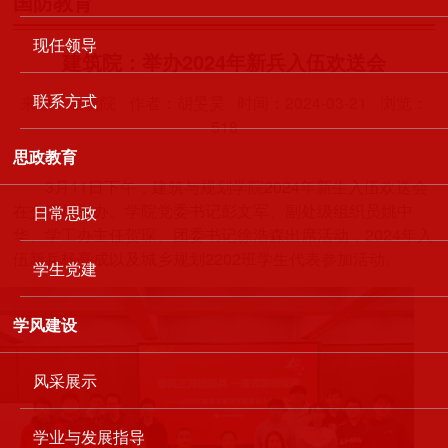
国防教育
现任领导
建筑院：举办2024年新兵入伍欢送会
联系方式
来源：建筑院
作者：胡旻昊
时间：2024-03-21
浏览：
518
思政教育
3
月
11
日下午，建筑与规划学院
2024
年新生入伍欢送会
在交流厅举办。学院党委书记彭文军、副处级组织员姚中
日常思政
华、学工办主任贺琛、团委书记徐浩森出席活动，
2024
年入
伍新兵杨亮成以及城乡规划
2202
班学生代表参加活动。
学生党建
学风建设
风采展示
学业与发展指导